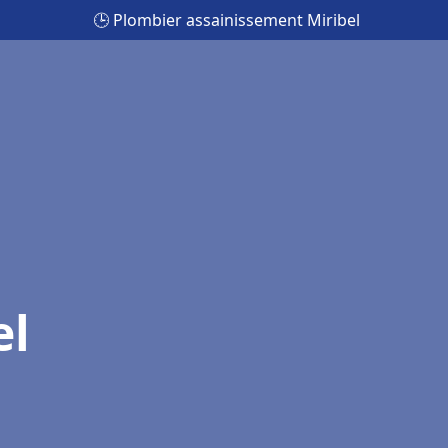
🕒 Plombier assainissement Miribel
el