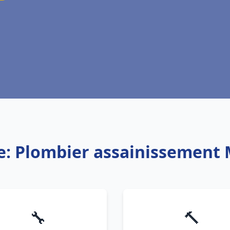
e: Plombier assainissement 
🔧
🔨