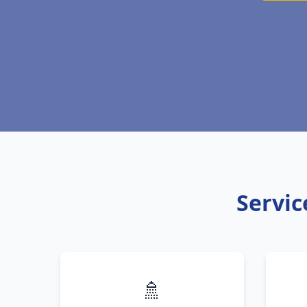
Servic
🚿