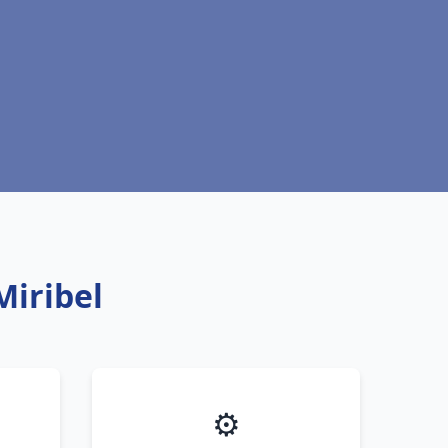
Miribel
⚙️