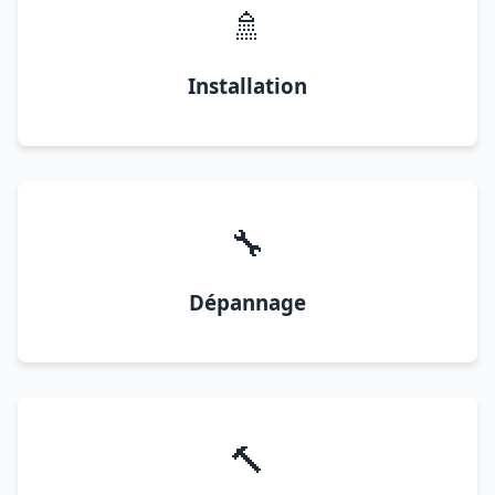
🚿
Installation
🔧
Dépannage
🔨