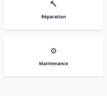
🔨
Réparation
⚙️
Maintenance