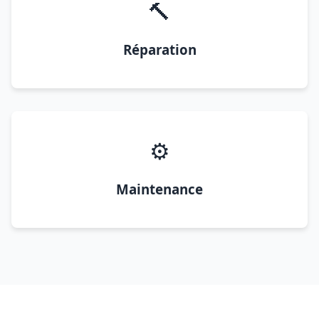
🔨
Réparation
⚙️
Maintenance