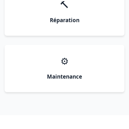
🔨
Réparation
⚙️
Maintenance