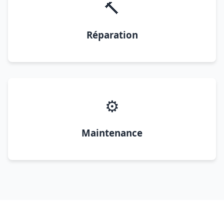
🔨
Réparation
⚙️
Maintenance