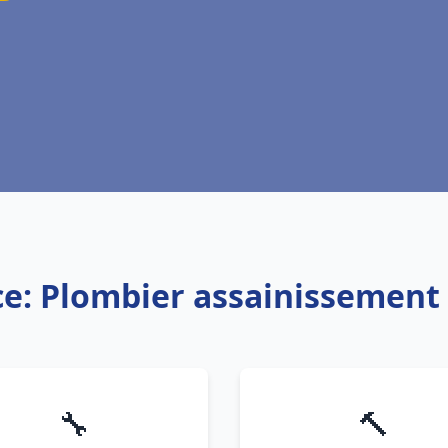
ce: Plombier assainissement
🔧
🔨