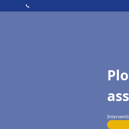
📞
Pl
as
Interventi