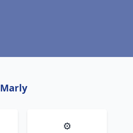
 Marly
⚙️