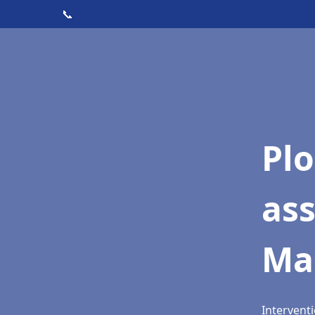
📞
Pl
as
Ma
Intervent