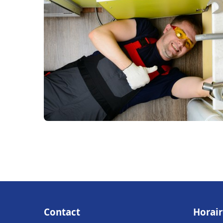
Contact
Horair