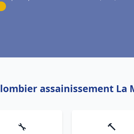
Plombier assainissement La
🔧
🔨