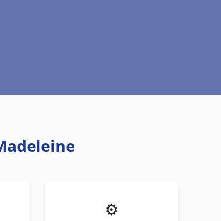
 Madeleine
⚙️