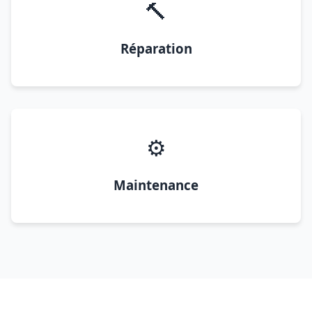
🔨
Réparation
⚙️
Maintenance