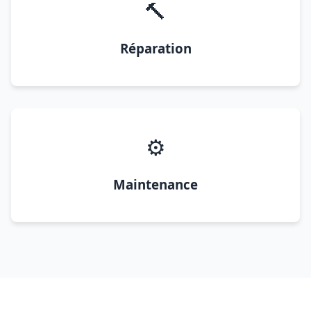
🔨
Réparation
⚙️
Maintenance