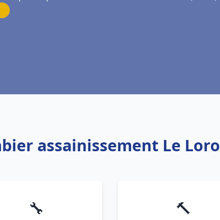
mbier assainissement Le Lor
🔧
🔨