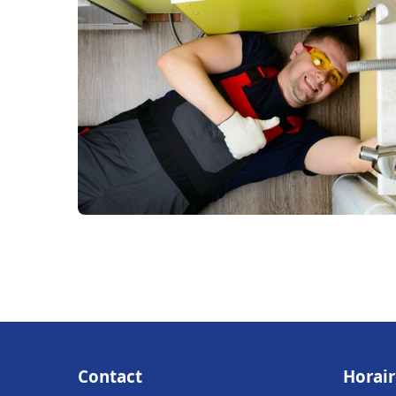
Contact
Horair