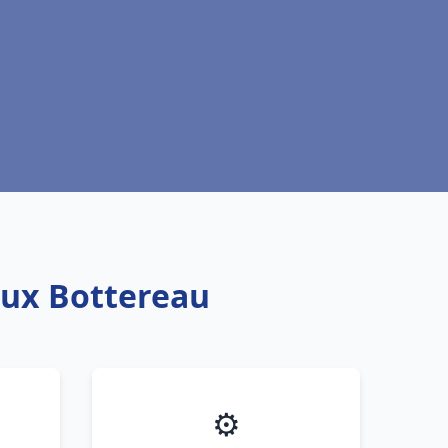
oux Bottereau
⚙️