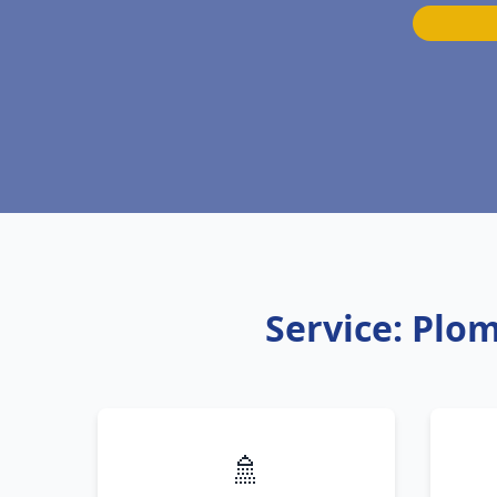
Service: Plo
🚿