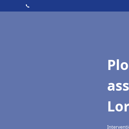
📞
Pl
as
Lo
Intervent