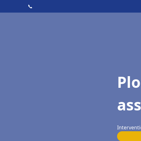
📞
Pl
as
Interventi