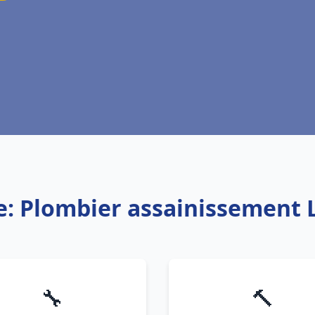
e: Plombier assainissement 
🔧
🔨