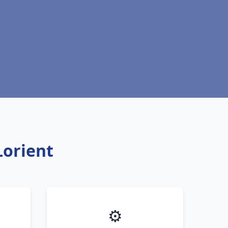
Lorient
⚙️