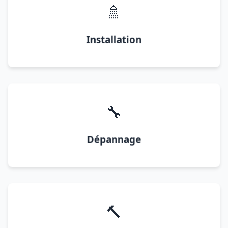
🚿
Installation
🔧
Dépannage
🔨