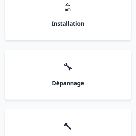
🚿
Installation
🔧
Dépannage
🔨