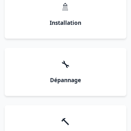
🚿
Installation
🔧
Dépannage
🔨