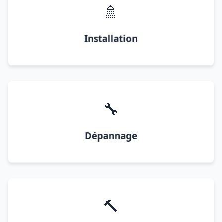
🚿
Installation
🔧
Dépannage
🔨