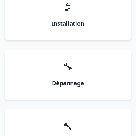
🚿
Installation
🔧
Dépannage
🔨