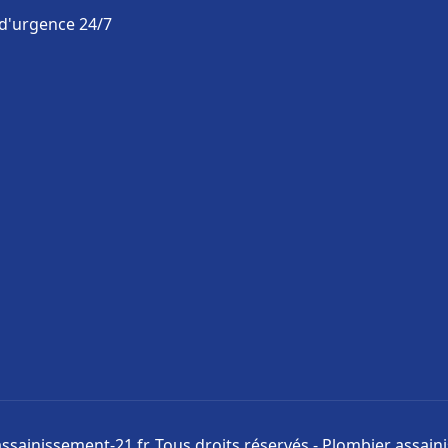
 d'urgence 24/7
ssainissement-21.fr. Tous droits réservés - Plombier assai