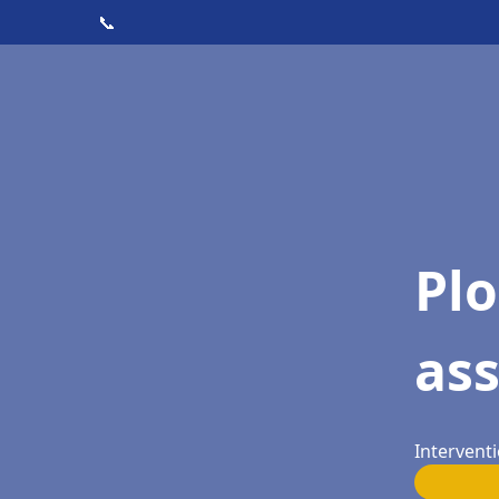
📞
Pl
as
Interventi