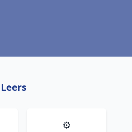
 Leers
⚙️