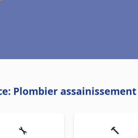
ce: Plombier assainissement
🔧
🔨