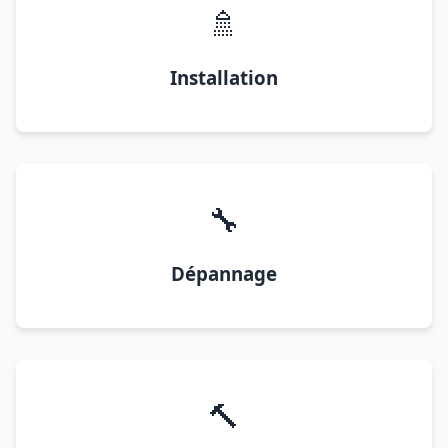
🚿
Installation
🔧
Dépannage
🔨