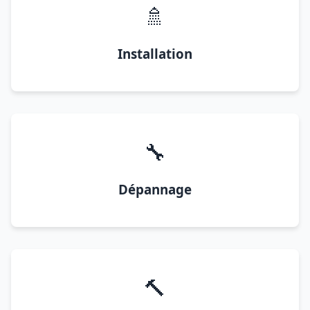
🚿
Installation
🔧
Dépannage
🔨