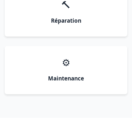
🔨
Réparation
⚙️
Maintenance