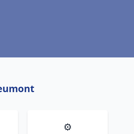
Jeumont
⚙️