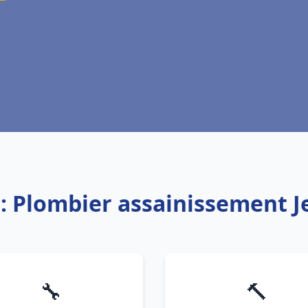
e: Plombier assainissement 
🔧
🔨