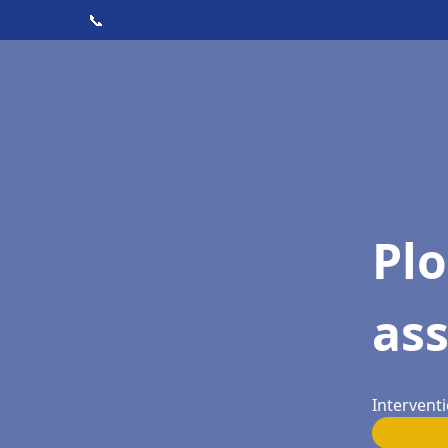
📞
Pl
as
Intervent