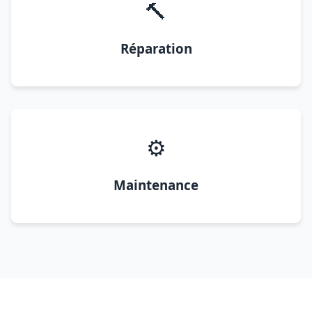
🔨
Réparation
⚙️
Maintenance