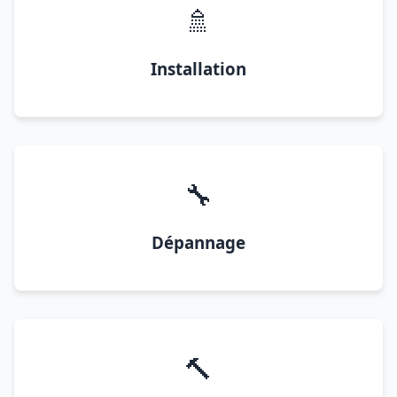
🚿
Installation
🔧
Dépannage
🔨