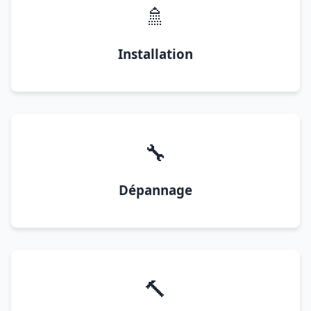
🚿
Installation
🔧
Dépannage
🔨