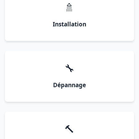
🚿
Installation
🔧
Dépannage
🔨