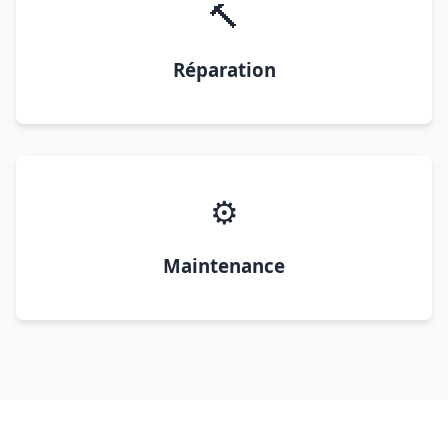
🔨
Réparation
⚙️
Maintenance