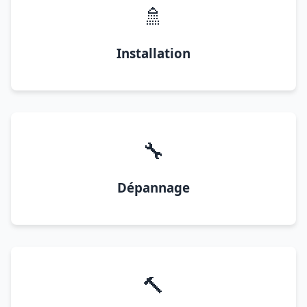
🚿
Installation
🔧
Dépannage
🔨