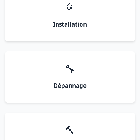
🚿
Installation
🔧
Dépannage
🔨