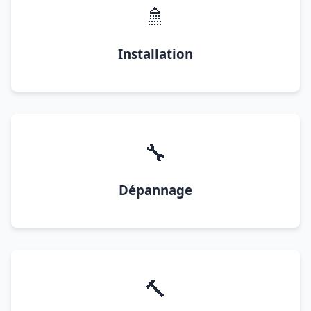
🚿
Installation
🔧
Dépannage
🔨