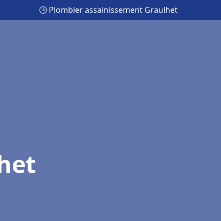
🕒 Plombier assainissement Graulhet
het