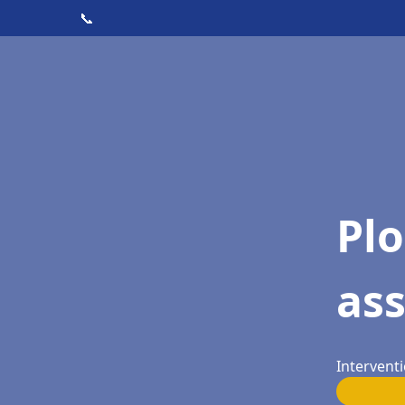
📞
Pl
as
Interventi