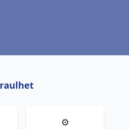
Graulhet
⚙️