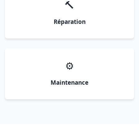
🔨
Réparation
⚙️
Maintenance