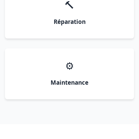
🔨
Réparation
⚙️
Maintenance