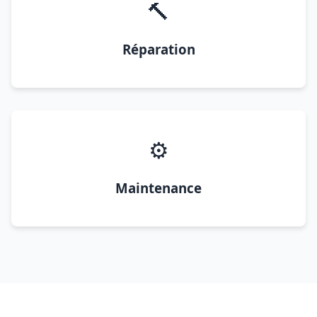
🔨
Réparation
⚙️
Maintenance