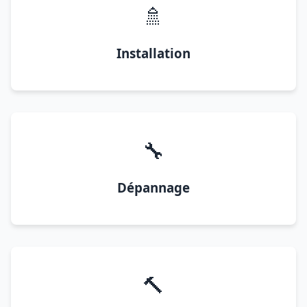
🚿
Installation
🔧
Dépannage
🔨