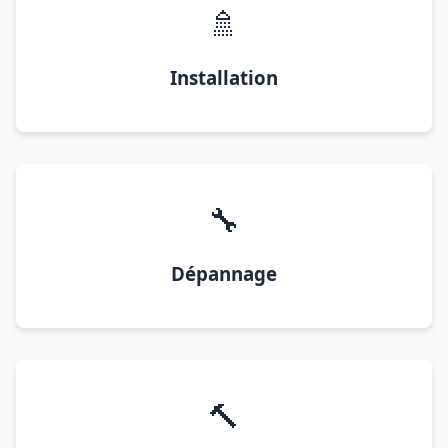
🚿
Installation
🔧
Dépannage
🔨