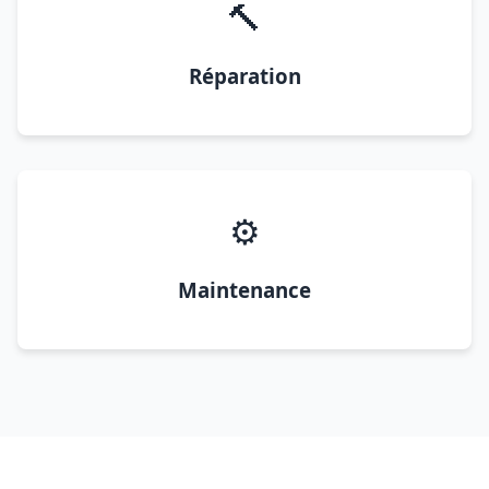
🔨
Réparation
⚙️
Maintenance