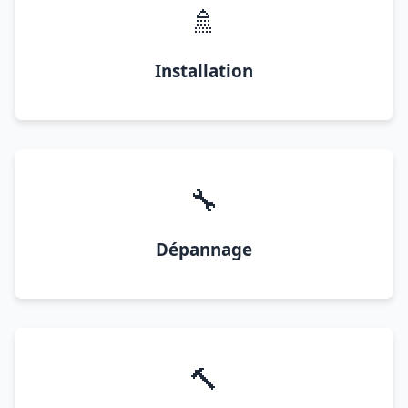
🚿
Installation
🔧
Dépannage
🔨