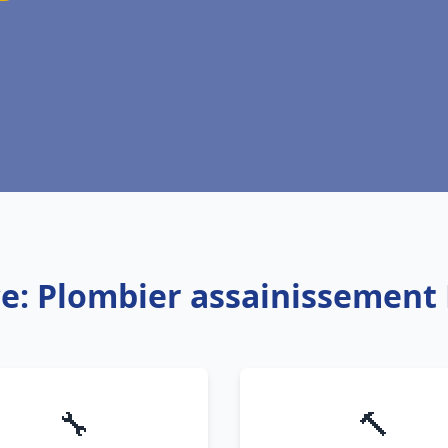
ce: Plombier assainissement 
🔧
🔨