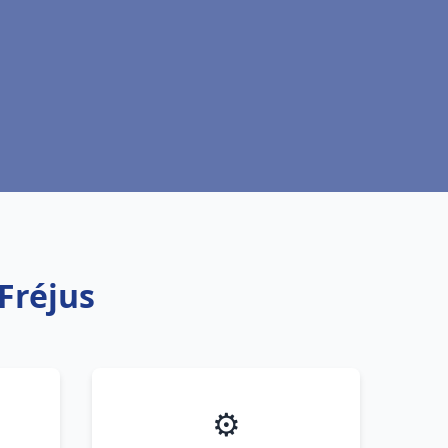
Fréjus
⚙️