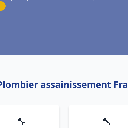
 Plombier assainissement Fra
🔧
🔨