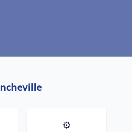
ncheville
⚙️