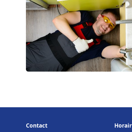
Contact
Horair