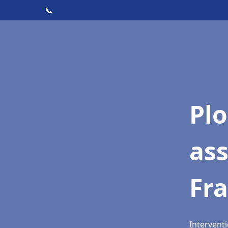
📞
Pl
as
Fra
Interventi