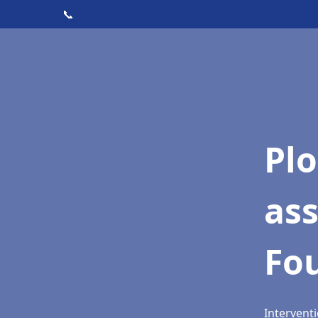
📞
Pl
as
Fo
Intervent