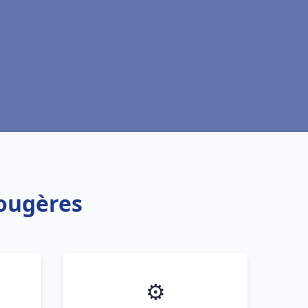
Fougères
⚙️