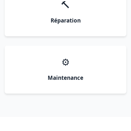
🔨
Réparation
⚙️
Maintenance