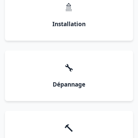
🚿
Installation
🔧
Dépannage
🔨