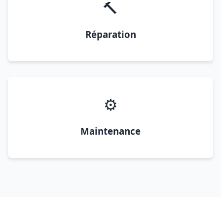
🔨
Réparation
⚙️
Maintenance