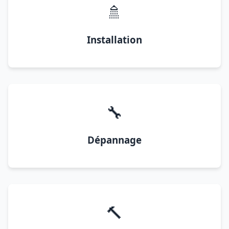
🚿
Installation
🔧
Dépannage
🔨