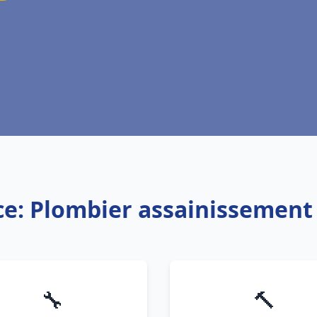
ce: Plombier assainissement
🔧
🔨