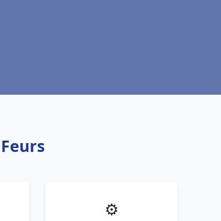
 Feurs
⚙️