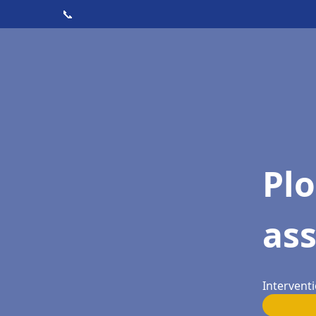
📞
Pl
as
Interventi