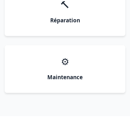
🔨
Réparation
⚙️
Maintenance