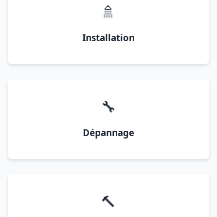
🚿
Installation
🔧
Dépannage
🔨