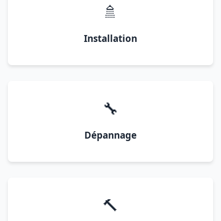
🚿
Installation
🔧
Dépannage
🔨