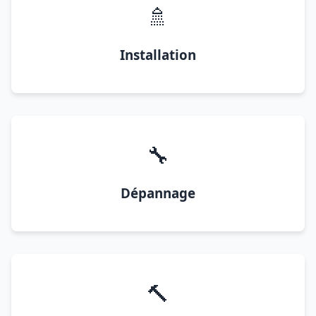
🚿
Installation
🔧
Dépannage
🔨